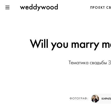
Перейти
Weddywood
ПРОЕКТ С
к содержанию
Меню
Will you marry 
Тематика свадьбы 
ФОТОГРАФ:
КИРИЛ