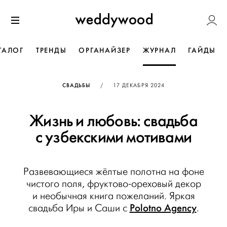
Перейти
Weddywoo
к содержанию
Меню
ТАЛОГ
ТРЕНДЫ
ОРГАНАЙЗЕР
ЖУРНАЛ
ГАЙДЫ
ОПУБЛИКОВАНО
СВАДЬБЫ
/
17 ДЕКАБРЯ 2024
Жизнь и любовь: свадьба
с узбекскими мотивами
Развевающиеся жёлтые полотна на фоне
чистого поля, фруктово-ореховый декор
и необычная книга пожеланий. Яркая
Polotno Agency
свадьба Иры и Саши с
.