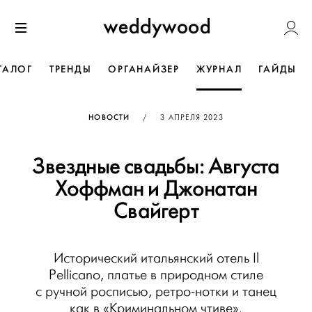
Перейти
Weddywoo
к содержанию
Меню
ТАЛОГ
ТРЕНДЫ
ОРГАНАЙЗЕР
ЖУРНАЛ
ГАЙДЫ
ОПУБЛИКОВАНО
НОВОСТИ
/
3 АПРЕЛЯ 2023
Звездные свадьбы: Августа
Хоффман и Джонатан
Свайгерт
Исторический итальянский отель Il
Pellicano, платье в природном стиле
с ручной росписью, ретро-нотки и танец
как в «Криминальном чтиве».