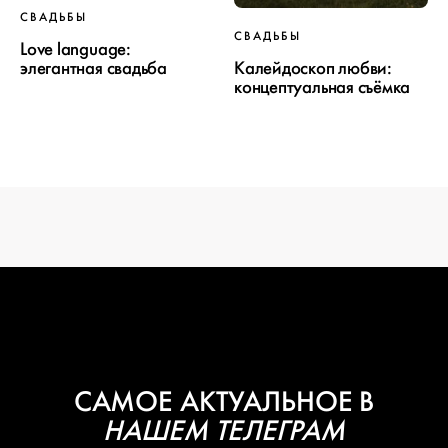
ПРОЕКТ
СВАДЬБЫ
СВАДЬБЫ
СВАДЬБЫ
Love language:
Калейдоскоп любви:
элегантная свадьба
концептуальная съёмка
ОТ WEDDYWOOD
вся подготовка — на одной странице
создать проект
САМОЕ АКТУАЛЬНОЕ В
НАШЕМ ТЕЛЕГРАМ