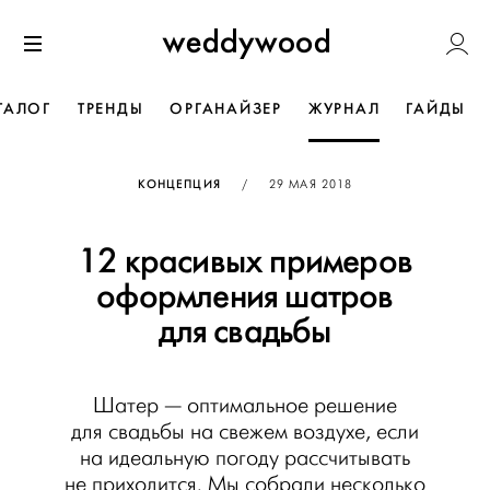
Перейти
Weddywoo
к содержанию
Меню
ТАЛОГ
ТРЕНДЫ
ОРГАНАЙЗЕР
ЖУРНАЛ
ГАЙДЫ
ОПУБЛИКОВАНО
КОНЦЕПЦИЯ
/
29 МАЯ 2018
12 красивых примеров
оформления шатров
для свадьбы
Шатер — оптимальное решение
для свадьбы на свежем воздухе, если
на идеальную погоду рассчитывать
не приходится. Мы собрали несколько