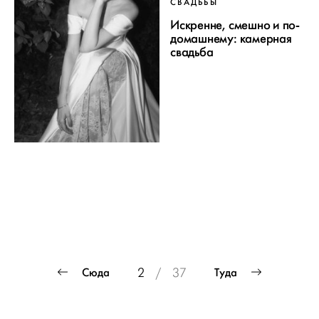
СВАДЬБЫ
Искренне, смешно и по-
домашнему: камерная
свадьба
ПРОЕКТ
Пагинация
Сюда
Туда
2
/
37
СВАДЬБЫ
записей
ОТ WEDDYWOOD