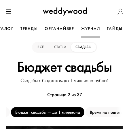
Перейти
Weddywoo
к содержанию
Меню
ТАЛОГ
ТРЕНДЫ
ОРГАНАЙЗЕР
ЖУРНАЛ
ГАЙДЫ
ВСЕ
СТАТЬИ
СВАДЬБЫ
Бюджет свадьбы
Свадьбы с бюджетом до 1 миллиона рублей
Страница 2 из 37
тей
Бюджет свадьбы
до 1 миллиона
Время на подготовк