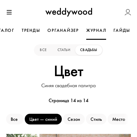
Перейти
Weddywoo
к содержанию
Меню
ТАЛОГ
ТРЕНДЫ
ОРГАНАЙЗЕР
ЖУРНАЛ
ГАЙДЫ
ВСЕ
СТАТЬИ
СВАДЬБЫ
Цвет
Синяя свадебная палитра
Страница 14 из 14
Все
Цвет
синий
Сезон
Стиль
Место