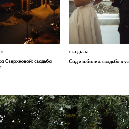
БЫ
СВАДЬБЫ
а Сверхновой: свадьба
Сад изобилия: свадьба в у
е