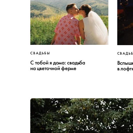
СВАДЬБЫ
СВАДЬ
С тобой я дома: свадьба
Вспышк
на цветочной ферме
в лофт