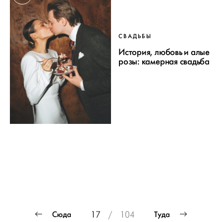
СВАДЬБЫ
История, любовь и алые
розы: камерная свадьба
ПРОЕКТ
Пагинация
Сюда
Туда
17
/
104