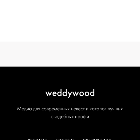
СВАДЬБЫ
записей
ОТ WEDDYWOOD
вся подготовка — на одной странице
создать проект
weddywood
Медиа для современных невест и каталог лучших
свадебных профи