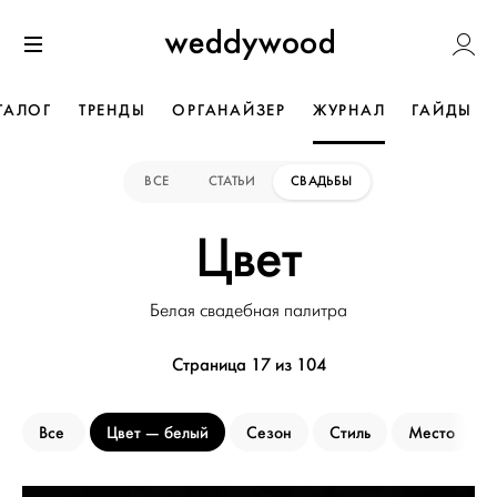
Перейти
Weddywoo
к содержанию
Меню
ТАЛОГ
ТРЕНДЫ
ОРГАНАЙЗЕР
ЖУРНАЛ
ГАЙДЫ
ВСЕ
СТАТЬИ
СВАДЬБЫ
Цвет
Белая свадебная палитра
Страница 17 из 104
Все
Цвет
белый
Сезон
Стиль
Место