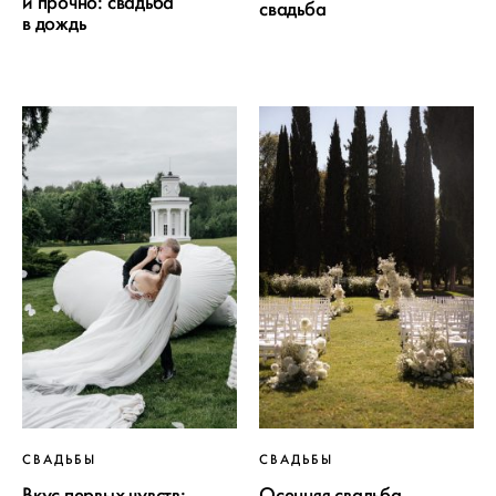
и прочно: свадьба
свадьба
в дождь
СВАДЬБЫ
СВАДЬБЫ
Вкус первых чувств:
Осенняя свадьба