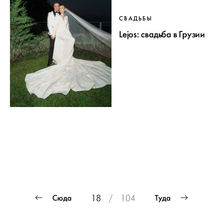
СВАДЬБЫ
Lejos: свадьба в Грузии
ПРОЕКТ
Пагинация
Сюда
Туда
18
/
104
СВАДЬБЫ
записей