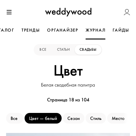
Перейти
Weddywoo
к содержанию
Меню
ТАЛОГ
ТРЕНДЫ
ОРГАНАЙЗЕР
ЖУРНАЛ
ГАЙДЫ
ВСЕ
СТАТЬИ
СВАДЬБЫ
Цвет
Белая свадебная палитра
Страница 18 из 104
Все
Цвет
белый
Сезон
Стиль
Место