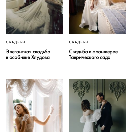
СВАДЬБЫ
СВАДЬБЫ
Элегантная свадьба
Свадьба в оранжерее
в особняке Хлудова
Таврического сада
ВЫБОР
2025