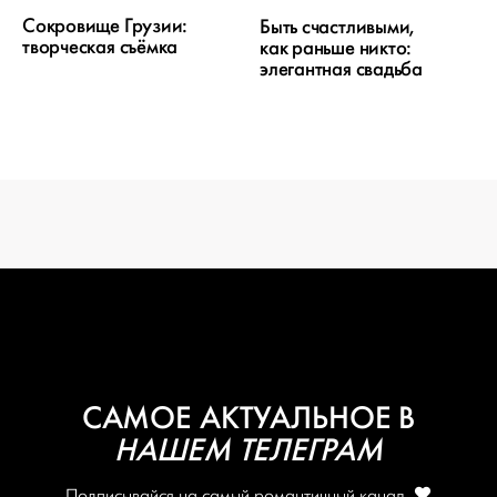
СВАДЬБЫ
Сокровище Грузии:
Быть счастливыми,
творческая съёмка
как раньше никто:
элегантная свадьба
ОТ WEDDYWOOD
вся подготовка — на одной странице
создать проект
САМОЕ АКТУАЛЬНОЕ В
НАШЕМ ТЕЛЕГРАМ
Подписывайся на самый романтичный канал