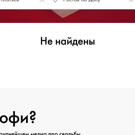
Не найдены
рофи?
крупнейшем медиа про свадьбы