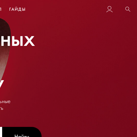
Л
ГАЙДЫ
Пои
бных
у
ьные
ть