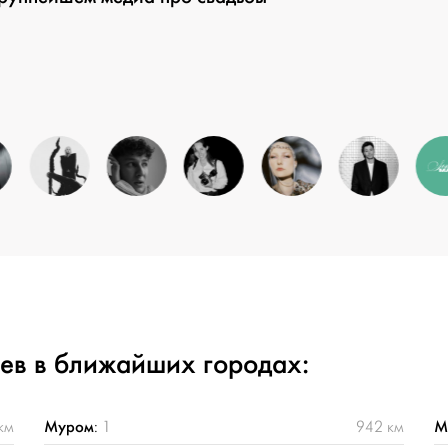
ев в ближайших городах:
Муром
М
км
:
1
942 км