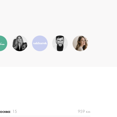
осква
:
15
959 км