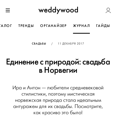
Перейти
Weddywoo
к содержанию
Меню
ТАЛОГ
ТРЕНДЫ
ОРГАНАЙЗЕР
ЖУРНАЛ
ГАЙДЫ
ОПУБЛИКОВАНО
СВАДЬБЫ
/
11 ДЕКАБРЯ 2017
Единение с природой: свадьба
в Норвегии
Ира и Антон — любители средневековой
стилистики, поэтому мистическая
норвежская природа стала идеальным
антуражем для их свадьбы. Посмотрите,
как красиво это было!