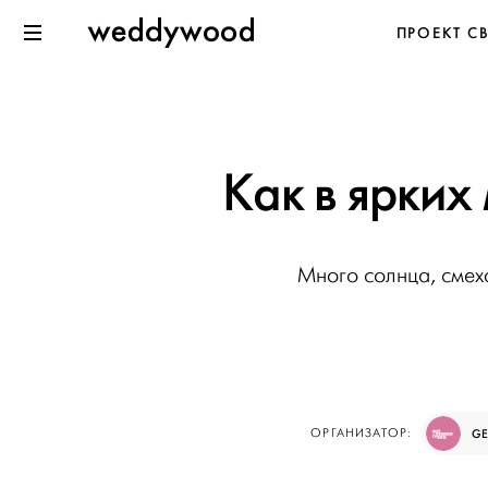
Перейти
Weddywood
ПРОЕКТ С
к содержанию
Меню
Как в ярких
Много солнца, смех
ОРГАНИЗАТОР:
GE