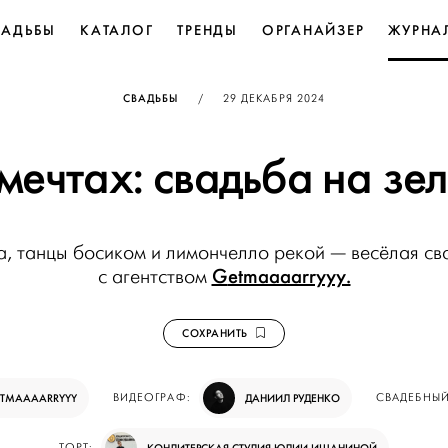
ВАДЬБЫ
КАТАЛОГ
ТРЕНДЫ
ОРГАНАЙЗЕР
ЖУРНА
ОПУБЛИКОВАНО
СВАДЬБЫ
/
29 ДЕКАБРЯ 2024
 мечтах: свадьба на зе
а, танцы босиком и лимончелло рекой — весёлая св
G
etmaaaarryyy.
с агентством
СОХРАНИТЬ
TMAAAARRYYY
ВИДЕОГРАФ:
ДАНИИЛ РУДЕНКО
СВАДЕБНЫ
ТОРТ: