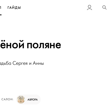
Л
ГАЙДЫ
Пои
лёной поляне
адьба Сергея и Анны
Й САЛОН:
АВРОРА