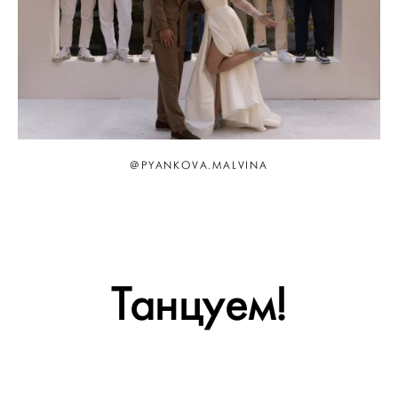
@PYANKOVA.MALVINA
Танцуем!