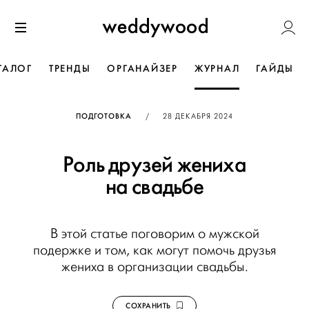
Перейти
Weddywoo
к содержанию
Меню
ТАЛОГ
ТРЕНДЫ
ОРГАНАЙЗЕР
ЖУРНАЛ
ГАЙДЫ
ОПУБЛИКОВАНО
ПОДГОТОВКА
/
28 ДЕКАБРЯ 2024
Роль друзей жениха
на свадьбе
В этой статье поговорим о мужской
подержке и том, как могут помочь друзья
жениха в организации свадьбы.
СОХРАНИТЬ