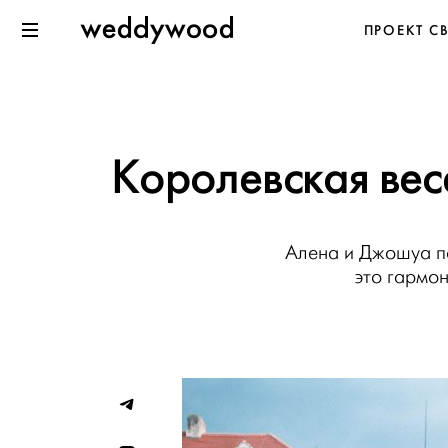
Перейти
Weddywood
ПРОЕКТ С
к содержанию
Меню
Королевская вес
Алена и Джошуа по
это гармо