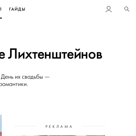
Л
ГАЙДЫ
Пои
це Лихтенштейнов
 День их свадьбы —
романтики.
РЕКЛАМА