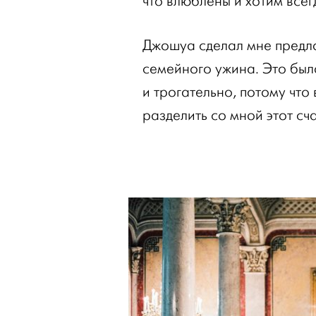
что влюблены и хотим всег
Джошуа сделал мне предло
семейного ужина. Это бы
и трогательно, потому что
разделить со мной этот сч