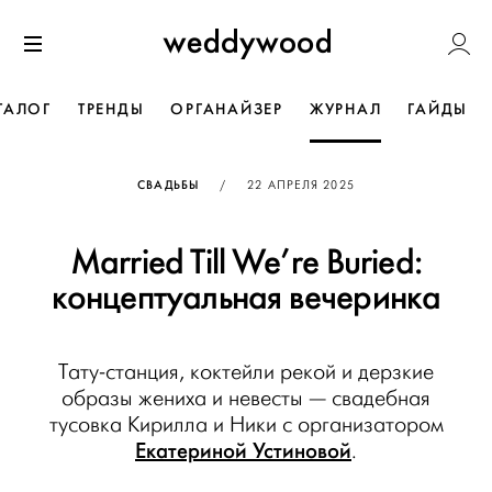
Перейти
Weddywoo
к содержанию
Меню
ТАЛОГ
ТРЕНДЫ
ОРГАНАЙЗЕР
ЖУРНАЛ
ГАЙДЫ
ОПУБЛИКОВАНО
СВАДЬБЫ
/
22 АПРЕЛЯ 2025
Married Till We’re Buried:
концептуальная вечеринка
Тату-станция, коктейли рекой и дерзкие
образы жениха и невесты — свадебная
тусовка Кирилла и Ники с организатором
Екатериной Устиновой
.