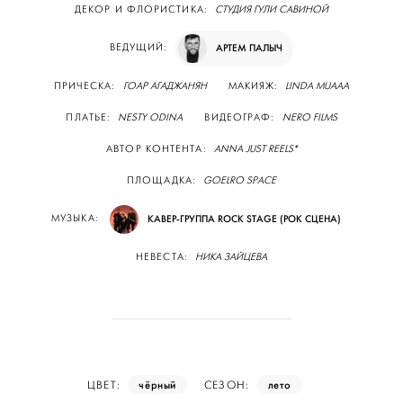
ДЕКОР И ФЛОРИСТИКА:
СТУДИЯ ГУЛИ САВИНОЙ
ВЕДУЩИЙ:
АРТЕМ ПАЛЫЧ
ПРИЧЕСКА:
ГОАР АГАДЖАНЯН
МАКИЯЖ:
LINDA MUAAA
ПЛАТЬЕ:
NESTY ODINA
ВИДЕОГРАФ:
NERO FILMS
АВТОР КОНТЕНТА:
ANNA JUST REELS*
ПЛОЩАДКА:
GOELRO SPACE
МУЗЫКА:
КАВЕР-ГРУППА ROCK STAGE (РОК СЦЕНА)
НЕВЕСТА:
НИКА ЗАЙЦЕВА
чёрный
лето
ЦВЕТ:
СЕЗОН: