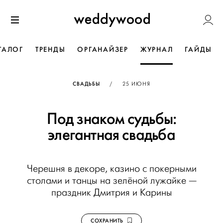
Перейти
Weddywoo
к содержанию
Меню
ТАЛОГ
ТРЕНДЫ
ОРГАНАЙЗЕР
ЖУРНАЛ
ГАЙДЫ
ОПУБЛИКОВАНО
СВАДЬБЫ
/
25 ИЮНЯ
Под знаком судьбы:
элегантная свадьба
Черешня в декоре, казино с покерными
столами и танцы на зелёной лужайке —
праздник Дмитрия и Карины
СОХРАНИТЬ