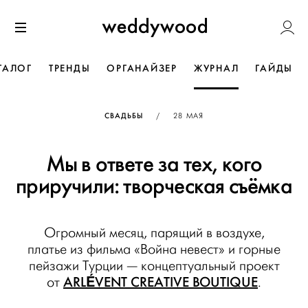
Перейти
Weddywoo
к содержанию
Меню
ТАЛОГ
ТРЕНДЫ
ОРГАНАЙЗЕР
ЖУРНАЛ
ГАЙДЫ
ОПУБЛИКОВАНО
СВАДЬБЫ
/
28 МАЯ
Мы в ответе за тех, кого
приручили: творческая съёмка
Огромный месяц, парящий в воздухе,
платье из фильма «Война невест» и горные
пейзажи Турции — концептуальный проект
ARLÉVENT CREATIVE BOUTIQUE
от
.