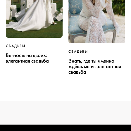
СВАДЬБЫ
ПРОЕКТ
СВАДЬБЫ
Вечность на двоих:
СВАДЬБЫ
Знать, где ты именно
элегантная свадьба
ждёшь меня: элегантная
свадьба
ОТ WEDDYWOOD
вся подготовка — на одной странице
создать проект