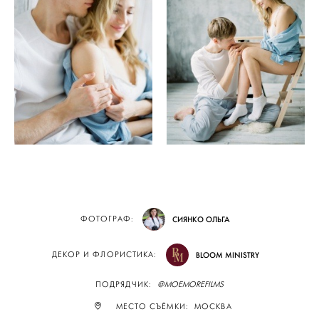
ФОТОГРАФ:
СИЯНКО ОЛЬГА
ДЕКОР И ФЛОРИСТИКА:
BLOOM MINISTRY
ПОДРЯДЧИК:
@MOEMOREFILMS
МЕСТО СЪЁМКИ: МОСКВА