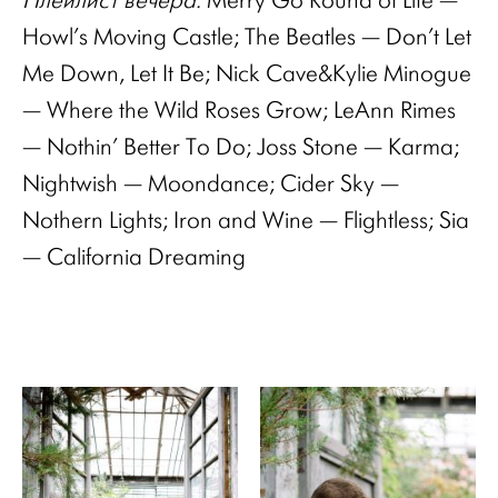
Плейлист вечера:
Merry Go Round of Life —
Howl’s Moving Castle; The Beatles — Don’t Let
Me Down, Let It Be; Nick Cave&Kylie Minogue
— Where the Wild Roses Grow; LeAnn Rimes
— Nothin’ Better To Do; Joss Stone — Karma;
Nightwish — Moondance; Сider Sky —
Nothern Lights; Iron and Wine — Flightless; Sia
— California Dreaming