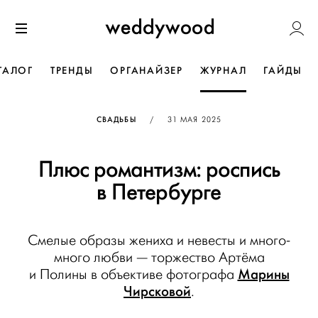
Перейти
Weddywoo
к содержанию
Меню
ТАЛОГ
ТРЕНДЫ
ОРГАНАЙЗЕР
ЖУРНАЛ
ГАЙДЫ
ОПУБЛИКОВАНО
СВАДЬБЫ
/
31 МАЯ 2025
Плюс романтизм: роспись
в Петербурге
Смелые образы жениха и невесты и много-
много любви — торжество Артёма
Марины
и Полины в объективе фотографа
Чирсковой
.