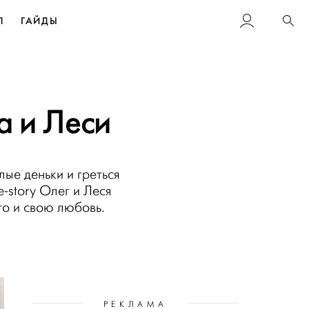
Л
ГАЙДЫ
Пои
а и Леси
лые деньки и греться
e-story Олег и Леся
то и свою любовь.
РЕКЛАМА