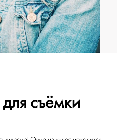
 для съёмки
о чудесно! Одно из чудес находится