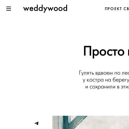
Перейти
Weddywood
ПРОЕКТ С
к содержанию
Меню
Просто 
Гулять вдвоем по ле
у костра на берегу
и сохранили в эт