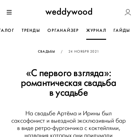
Перейти
Weddywoo
к содержанию
Меню
ТАЛОГ
ТРЕНДЫ
ОРГАНАЙЗЕР
ЖУРНАЛ
ГАЙДЫ
ОПУБЛИКОВАНО
СВАДЬБЫ
/
24 НОЯБРЯ 2021
«С первого взгляда»:
романтическая свадьба
в усадьбе
На свадьбе Артёма и Ирины был
саксофонист и выездной эксклюзивный бар
в виде ретро-фургончика с коктейлями,
названия которых они придумали