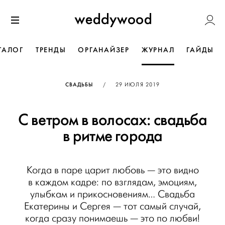
Перейти
Weddywoo
к содержанию
Меню
ТАЛОГ
ТРЕНДЫ
ОРГАНАЙЗЕР
ЖУРНАЛ
ГАЙДЫ
ОПУБЛИКОВАНО
СВАДЬБЫ
/
29 ИЮЛЯ 2019
С ветром в волосах: свадьба
в ритме города
Когда в паре царит любовь — это видно
в каждом кадре: по взглядам, эмоциям,
улыбкам и прикосновениям… Свадьба
Екатерины и Сергея — тот самый случай,
когда сразу понимаешь — это по любви!