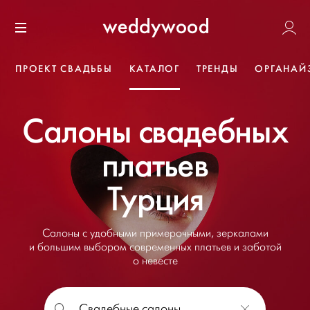
Перейти
Weddywoo
к содержанию
Меню
ПРОЕКТ СВАДЬБЫ
КАТАЛОГ
ТРЕНДЫ
ОРГАНАЙ
Салоны свадебных
платьев
Турция
Салоны с удобными примерочными, зеркалами
и большим выбором современных платьев и заботой
о невесте