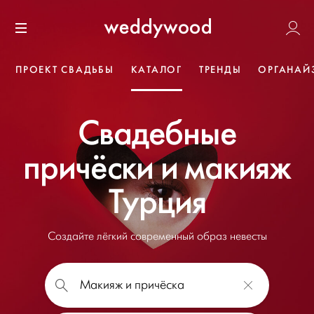
Перейти
Weddywoo
к содержанию
Меню
ПРОЕКТ СВАДЬБЫ
КАТАЛОГ
ТРЕНДЫ
ОРГАНАЙ
Свадебные
причёски и макияж
Турция
Создайте лёгкий современный образ невесты