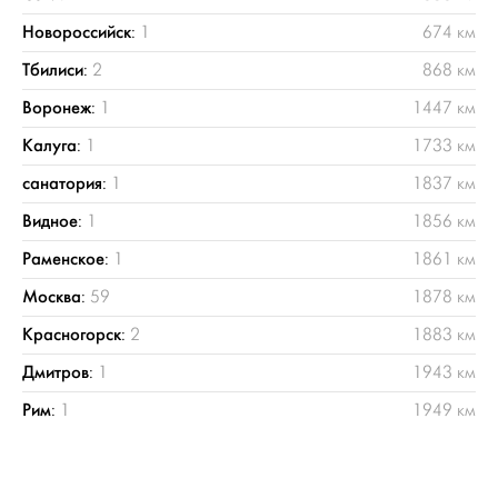
Новороссийск
:
1
674 км
Тбилиси
:
2
868 км
Воронеж
:
1
1447 км
Калуга
:
1
1733 км
санатория
:
1
1837 км
Видное
:
1
1856 км
Раменское
:
1
1861 км
Москва
:
59
1878 км
Красногорск
:
2
1883 км
Дмитров
:
1
1943 км
Рим
:
1
1949 км