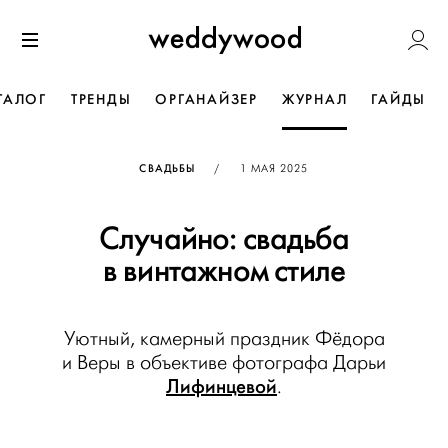
Перейти
Weddywoo
к содержанию
Меню
ТАЛОГ
ТРЕНДЫ
ОРГАНАЙЗЕР
ЖУРНАЛ
ГАЙДЫ
ОПУБЛИКОВАНО
СВАДЬБЫ
/
1 МАЯ 2025
Случайно: свадьба
в винтажном стиле
Уютный, камерный праздник Фёдора
и Веры в объективе фотографа Дарьи
Лифинцевой
.