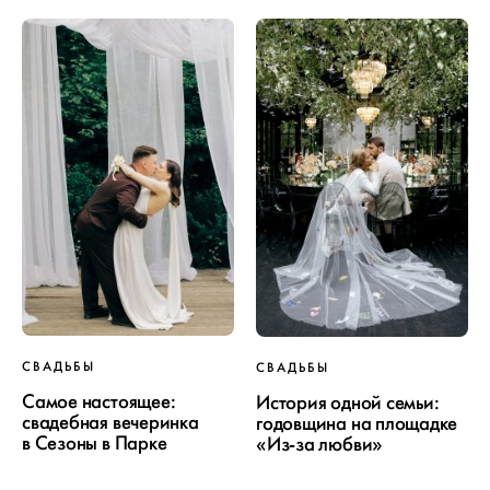
ПРОЕКТ
СВАДЬБЫ
СВАДЬБЫ
СВАДЬБЫ
Самое настоящее:
История одной семьи:
свадебная вечеринка
годовщина на площадке
в Сезоны в Парке
«Из-за любви»
ОТ WEDDYWOOD
вся подготовка — на одной странице