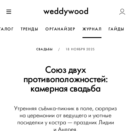
Перейти
Weddywoo
к содержанию
Меню
ТАЛОГ
ТРЕНДЫ
ОРГАНАЙЗЕР
ЖУРНАЛ
ГАЙДЫ
ОПУБЛИКОВАНО
СВАДЬБЫ
/
18 НОЯБРЯ 2025
Союз двух
противоположностей:
камерная свадьба
Утренняя съёмка-пикник в поле, сюрприз
на церемонии от ведущего и уютные
посиделки у костра — праздник Лидии
и Андрея.