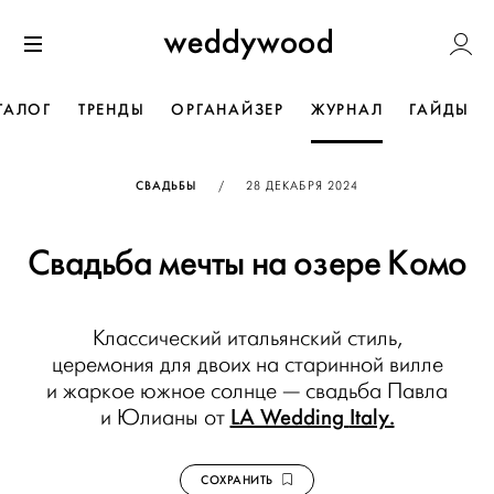
Перейти
Weddywoo
к содержанию
Меню
ТАЛОГ
ТРЕНДЫ
ОРГАНАЙЗЕР
ЖУРНАЛ
ГАЙДЫ
ОПУБЛИКОВАНО
СВАДЬБЫ
/
28 ДЕКАБРЯ 2024
Свадьба мечты на озере Комо
Классический итальянский стиль,
церемония для двоих на старинной вилле
и жаркое южное солнце — свадьба Павла
LA Wedding
Italy.
и Юлианы от
СОХРАНИТЬ