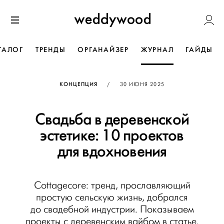
Перейти
Weddywoo
к содержанию
Меню
ТАЛОГ
ТРЕНДЫ
ОРГАНАЙЗЕР
ЖУРНАЛ
ГАЙДЫ
ОПУБЛИКОВАНО
КОНЦЕПЦИЯ
/
30 ИЮНЯ 2025
Свадьба в деревенской
эстетике: 10 проектов
для вдохновения
Cottagecore: тренд, прославляющий
простую сельскую жизнь, добрался
до свадебной индустрии. Показываем
проекты с деревенским вайбом в статье.