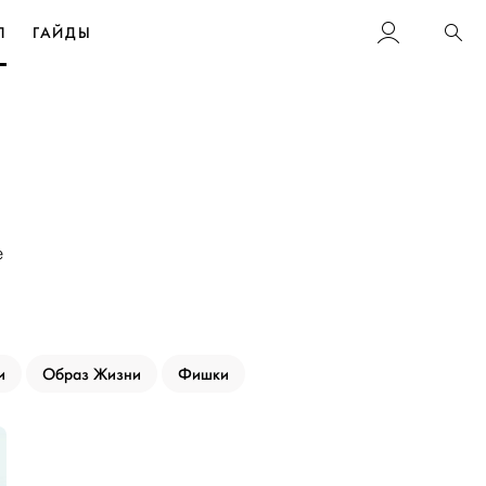
Л
ГАЙДЫ
Пои
е
и
Образ Жизни
Фишки