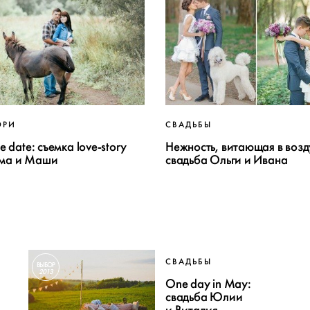
ОРИ
СВАДЬБЫ
e date: съемка love-story
Нежность, витающая в возд
ма и Маши
свадьба Ольги и Ивана
СВАДЬБЫ
ВЫБОР
2013
One day in May:
свадьба Юлии