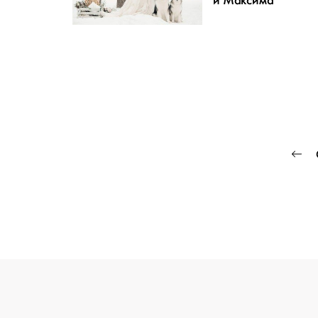
и Максима
ПРОЕКТ
СВАДЬ
Па
ОТ WEDDYWOOD
за
вся подготовка — на одной страниц
создать проект