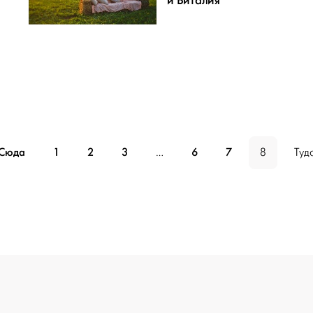
и Виталия
БЫ
гинация
Сюда
1
2
3
6
7
…
8
Туд
писей
е