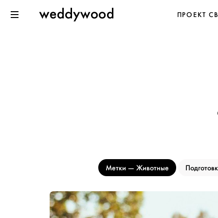
Перейти
Weddywood
ПРОЕКТ С
к содержанию
Меню
Метки
Животные
Подготов