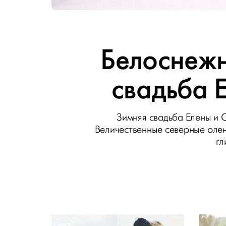
Белоснежн
свадьба 
Зимняя свадьба Елены и С
Величественные северные олен
гл
ВЫБОР