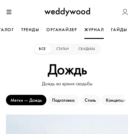
Перейти
Weddywoo
к содержанию
Меню
ТАЛОГ
ТРЕНДЫ
ОРГАНАЙЗЕР
ЖУРНАЛ
ГАЙДЫ
ВСЕ
СТАТЬИ
СВАДЬБЫ
Дождь
Дождь во время свадьбы
Метки
Дождь
Подготовка
Стиль
Концепция