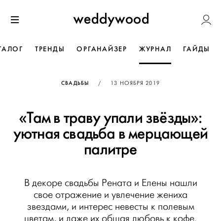
Перейти
Weddywoo
к содержанию
Меню
ТАЛОГ
ТРЕНДЫ
ОРГАНАЙЗЕР
ЖУРНАЛ
ГАЙДЫ
ОПУБЛИКОВАНО
СВАДЬБЫ
/
13 НОЯБРЯ 2019
«Там в траву упали звёзды»:
уютная свадьба в мерцающей
палитре
В декоре свадьбы Рената и Елены нашли
свое отражение и увлечение жениха
звездами, и интерес невесты к полевым
цветам, и даже их общая любовь к кофе.