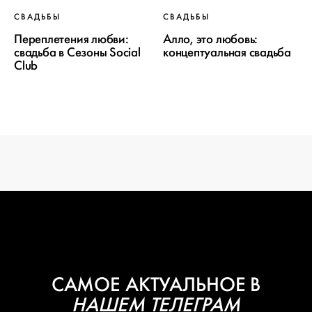
ПРОЕКТ
СВАДЬБЫ
СВАДЬБЫ
СВАДЬБЫ
Переплетения любви:
Алло, это любовь:
свадьба в Сезоны Social
концептуальная свадьба
Club
ОТ WEDDYWOOD
вся подготовка — на одной странице
создать проект
САМОЕ АКТУАЛЬНОЕ В
НАШЕМ ТЕЛЕГРАМ