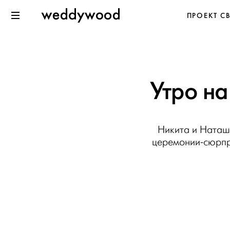
Перейти
Weddywood
ПРОЕКТ С
к содержанию
Меню
Утро на
Никита и Наташа
церемонии-сюрпр