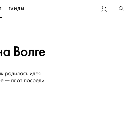
Л
ГАЙДЫ
Пои
на Волге
ак родилась идея
е — плот посреди