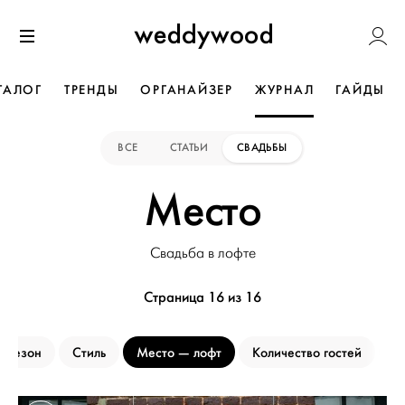
Перейти
Weddywoo
к содержанию
Меню
ТАЛОГ
ТРЕНДЫ
ОРГАНАЙЗЕР
ЖУРНАЛ
ГАЙДЫ
ВСЕ
СТАТЬИ
СВАДЬБЫ
Место
Свадьба в лофте
Страница 16 из 16
Сезон
Стиль
Место
лофт
Количество гостей
Б