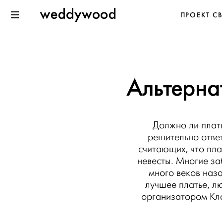
Перейти
Weddywood
ПРОЕКТ С
к содержанию
Меню
Альтерна
Должно ли плат
решительно ответ
считающих, что пла
невесты. Многие з
много веков наза
лучшее платье, л
организатором Кло