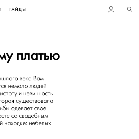
Л
ГАЙДЫ
Пои
му платью
ошлого века Вам
ется немало людей
истоту и невинность
торая существовала
дьбы одевает свое
есте со свадебным
й находке: небелых