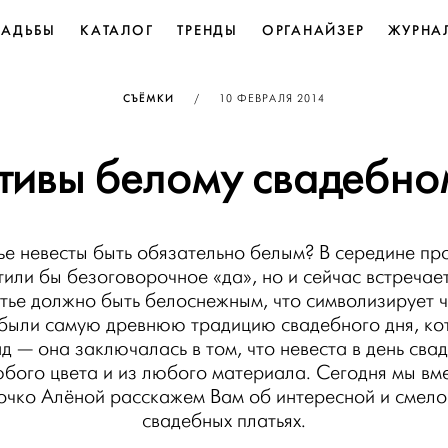
ВАДЬБЫ
КАТАЛОГ
ТРЕНДЫ
ОРГАНАЙЗЕР
ЖУРНА
ОПУБЛИКОВАНО
СЪЁМКИ
/
10 ФЕВРАЛЯ 2014
тивы белому свадебно
ье невесты быть обязательно белым? В середине пр
или бы безоговорочное «да», но и сейчас встреча
тье должно быть белоснежным, что символизирует ч
абыли самую древнюю традицию свадебного дня, ко
д — она заключалась в том, что невеста в день сва
юбого цвета и из любого материала. Сегодня мы вм
чко Алёной расскажем Вам об интересной и смело
свадебных платьях.