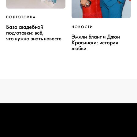
ПОДГОТОВКА
ПРОЕКТ
База свадебной
НОВОСТИ
подготовки: всё,
СВАДЬБЫ
Эмили Блант и Джон
что нужно знать невесте
Красински: история
любви
ОТ WEDDYWOOD
вся подготовка — на одной странице
создать проект