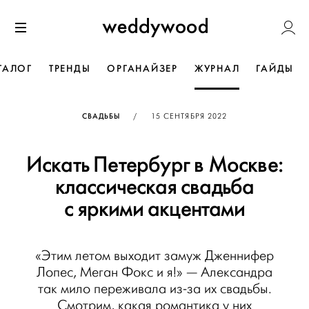
Перейти
Weddywoo
к содержанию
Меню
ТАЛОГ
ТРЕНДЫ
ОРГАНАЙЗЕР
ЖУРНАЛ
ГАЙДЫ
ОПУБЛИКОВАНО
СВАДЬБЫ
/
15 СЕНТЯБРЯ 2022
Искать Петербург в Москве:
классическая свадьба
с яркими акцентами
«Этим летом выходит замуж Дженнифер
Лопес, Меган Фокс и я!» — Александра
так мило переживала из-за их свадьбы.
Смотрим, какая романтика у них