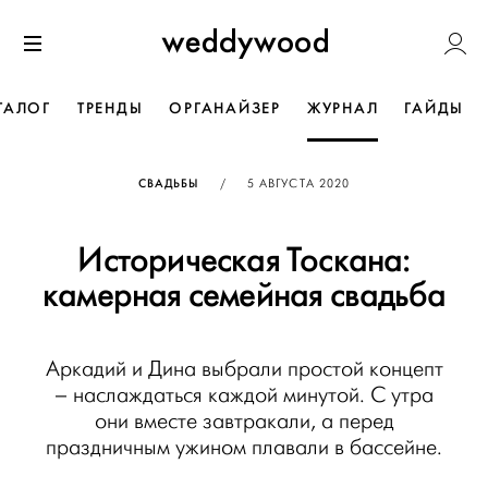
Перейти
Weddywoo
к содержанию
Меню
ТАЛОГ
ТРЕНДЫ
ОРГАНАЙЗЕР
ЖУРНАЛ
ГАЙДЫ
ОПУБЛИКОВАНО
СВАДЬБЫ
/
5 АВГУСТА 2020
Историческая Тоскана:
камерная семейная свадьба
Аркадий и Дина выбрали простой концепт
– наслаждаться каждой минутой. С утра
они вместе завтракали, а перед
праздничным ужином плавали в бассейне.