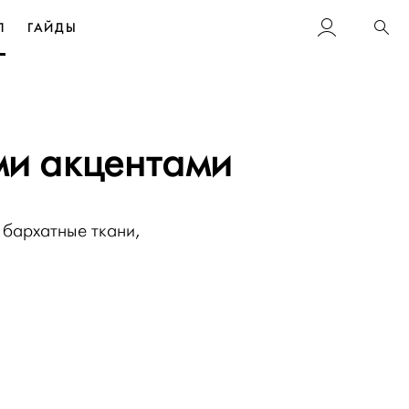
Л
ГАЙДЫ
Пои
ми акцентами
 бархатные ткани,
.