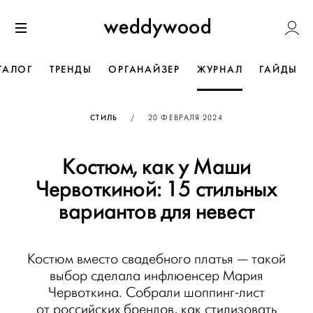
Перейти
Weddywoo
к содержанию
Меню
ТАЛОГ
ТРЕНДЫ
ОРГАНАЙЗЕР
ЖУРНАЛ
ГАЙДЫ
ОПУБЛИКОВАНО
СТИЛЬ
/
20 ФЕВРАЛЯ 2024
Костюм, как у Маши
Червоткиной: 15 стильных
вариантов для невест
Костюм вместо свадебного платья — такой
выбор сделала инфлюенсер Мария
Червоткина. Собрали шоппинг-лист
от российских брендов, как стилизовать