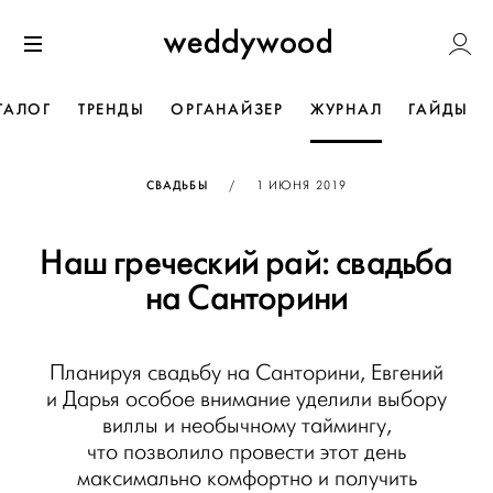
Перейти
Weddywoo
к содержанию
Меню
ТАЛОГ
ТРЕНДЫ
ОРГАНАЙЗЕР
ЖУРНАЛ
ГАЙДЫ
ОПУБЛИКОВАНО
СВАДЬБЫ
/
1 ИЮНЯ 2019
Наш греческий рай: свадьба
на Санторини
Планируя свадьбу на Санторини, Евгений
и Дарья особое внимание уделили выбору
виллы и необычному таймингу,
что позволило провести этот день
максимально комфортно и получить