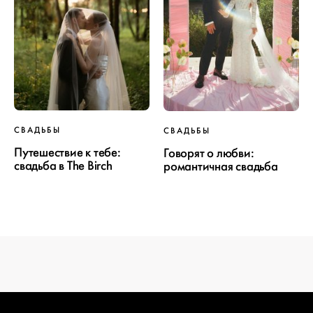
ПРОЕКТ
СВАДЬБЫ
СВАДЬБЫ
СВАДЬБЫ
Путешествие к тебе:
Говорят о любви:
свадьба в The Birch
романтичная свадьба
ОТ WEDDYWOOD
вся подготовка — на одной странице
создать проект