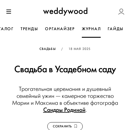
Перейти
Weddywoo
к содержанию
Меню
ТАЛОГ
ТРЕНДЫ
ОРГАНАЙЗЕР
ЖУРНАЛ
ГАЙДЫ
ОПУБЛИКОВАНО
СВАДЬБЫ
/
18 МАЯ 2025
Свадьба в Усадебном саду
Трогательная церемония и душевный
семейный ужин — камерное торжество
Марии и Максима в объективе фотографа
Сандры Родиной
.
СОХРАНИТЬ