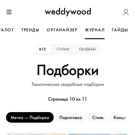
Перейти
Weddywoo
к содержанию
Меню
ТАЛОГ
ТРЕНДЫ
ОРГАНАЙЗЕР
ЖУРНАЛ
ГАЙДЫ
ВСЕ
СТАТЬИ
СВАДЬБЫ
Подборки
Тематические свадебные подборки
Страница 10 из 11
Метки
Подборки
Подготовка
Стиль
Концепци