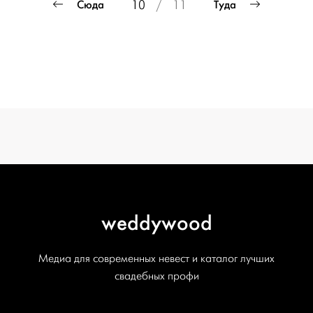
Сюда
Туда
10
/
11
СВАДЬБЫ
записей
ОТ WEDDYWOOD
вся подготовка — на одной странице
создать проект
weddywood
Медиа для современных невест и каталог лучших
свадебных профи