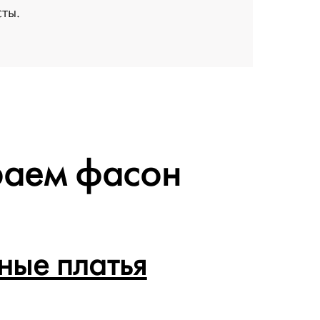
ты.
аем фасон
ые платья