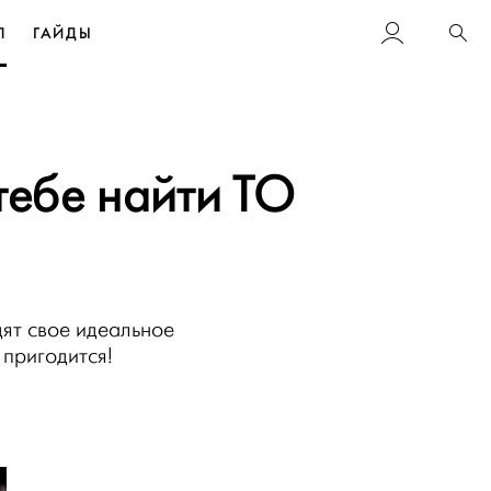
Л
ГАЙДЫ
Пои
тебе найти ТО
одят свое идеальное
 пригодится!