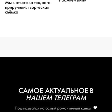
СВАДЬБЫ
Мы в ответе за тех, кого
приручили: творческая
съёмка
ОТ WEDDYWOOD
вся подготовка — на одной странице
создать проект
САМОЕ АКТУАЛЬНОЕ В
НАШЕМ ТЕЛЕГРАМ
Подписывайся на самый романтичный канал