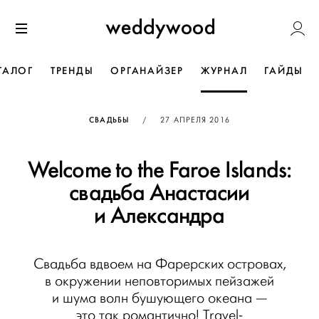
Перейти
Weddywoo
к содержанию
Меню
ТАЛОГ
ТРЕНДЫ
ОРГАНАЙЗЕР
ЖУРНАЛ
ГАЙДЫ
ОПУБЛИКОВАНО
СВАДЬБЫ
/
27 АПРЕЛЯ 2016
Welcome to the Faroe Islands:
свадьба Анастасии
и Александра
Свадьба вдвоем на Фарерских островах,
в окружении неповторимых пейзажей
и шума волн бушующего океана —
это так романтично! Travel-